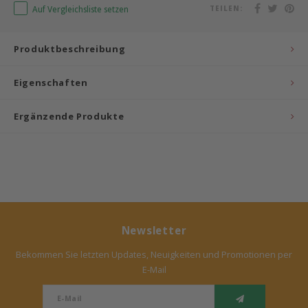
Auf Vergleichsliste setzen
TEILEN:
Bermbach Handcrafted
Produktbeschreibung
Müller Möbelwerkstätten
Eigenschaften
Moizi
Ergänzende Produkte
Lorena Canals
Träumeland
Sebra
FLEXA
Newsletter
Bekommen Sie letzten Updates, Neuigkeiten und Promotionen per
KAS Kopenhagen
E-Mail