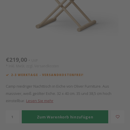
Mathy by Bols
Himm
Monte
Auf- 
Camp 
Spiel
Leand
Kisse
WOOKIDS
Spiel
Latte
Schre
Stillk
Texti
Zube
Moll
Bette
Aller
Kisse
Schla
Lifet
New Sanders Fanny
Matr
3D Ra
€219,00
UVP
*
* Inkl. MwSt. zzgl.
Versandkosten
we are bitte
Bettl
2-3 WERKTAGE - VERSANDKOSTENFREI!
Pure Position
Zube
Camp niedriger Nachttisch in Eiche von Oliver Furniture. Aus
massiver, weiß geölter Eiche. 32 x 40 cm. 35 und 38,5 cm hoch
POPTOP Schreibtisch
Wood 
einstellbar.
Lesen Sie mehr
Richard Lampert / Eiermann
Servi
Zum Warenkorb hinzufügen
Charlie Crane