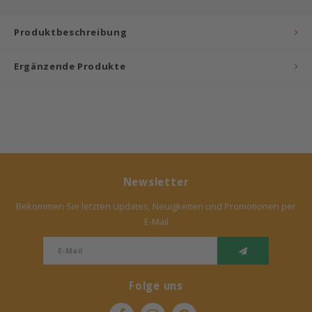
Bermbach Handcrafted
Produktbeschreibung
Müller Möbelwerkstätten
Ergänzende Produkte
Moizi
Lorena Canals
Träumeland
Newsletter
Sebra
Bekommen Sie letzten Updates, Neuigkeiten und Promotionen per
E-Mail
FLEXA
KAS Kopenhagen
Folge uns