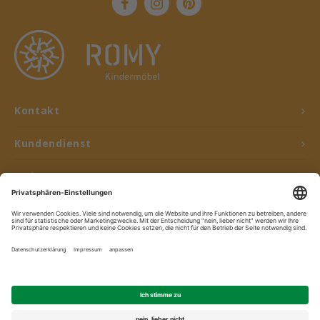
Kontakt
Kundendienst
Mein Konto
© Copyright 2026 ROMY Kindermöbel - Powered by
Lightspeed
- Theme by
Shopmonkey