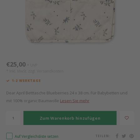
Mathy by Bols
Himm
Monte
Auf- 
Camp 
Spiel
Leand
Kisse
WOOKIDS
Spiel
Latte
Schre
Stillk
Texti
Zube
Moll
Bette
Aller
Kisse
Schla
Lifet
New Sanders Fanny
Matr
3D Ra
€25,00
UVP
*
* Inkl. MwSt. zzgl.
Versandkosten
we are bitte
Bettl
1-2 WERKTAGE
Pure Position
Zube
Dear April Betttasche Blueberries 24 x 38 cm. Für Babybetten und
mit 100% organic Baumwolle
Lesen Sie mehr
POPTOP Schreibtisch
Wood 
Zum Warenkorb hinzufügen
Richard Lampert / Eiermann
Servi
Auf Vergleichsliste setzen
TEILEN:
Charlie Crane