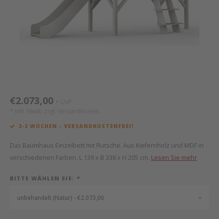
Mathy by Bols
Himm
Monte
Auf- 
Camp 
Spiel
Leand
Kisse
WOOKIDS
Spiel
Latte
Schre
Stillk
Texti
Zube
Moll
Bette
Aller
Kisse
Schla
Lifet
New Sanders Fanny
Matr
3D Ra
€2.073,00
UVP
*
* Inkl. MwSt. zzgl.
Versandkosten
we are bitte
Bettl
2-3 WOCHEN - VERSANDKOSTENFREI!
Pure Position
Zube
Das Baumhaus Einzelbett mit Rutsche. Aus Kiefernholz und MDF in
verschiedenen Farben. L 139 x B 338 x H 205 cm.
Lesen Sie mehr
POPTOP Schreibtisch
Wood 
BITTE WÄHLEN SIE:
*
Richard Lampert / Eiermann
Servi
unbehandelt (Natur) - €2.073,00
Charlie Crane