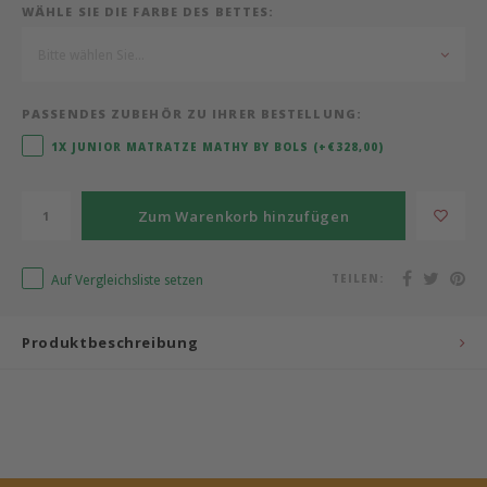
WÄHLE SIE DIE FARBE DES BETTES:
Bermbach Handcrafted
Bitte wählen Sie...
Müller Möbelwerkstätten
PASSENDES ZUBEHÖR ZU IHRER BESTELLUNG:
Moizi
1X JUNIOR MATRATZE MATHY BY BOLS (+€328,00)
Lorena Canals
Zum Warenkorb hinzufügen
Träumeland
Auf Vergleichsliste setzen
TEILEN:
Sebra
Produktbeschreibung
FLEXA
KAS Kopenhagen