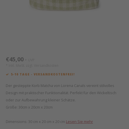
Mathy by Bols
Himm
Monte
Auf- 
Camp 
Spiel
Leand
Kisse
WOOKIDS
Spiel
Latte
Schre
Stillk
Texti
Zube
Moll
Bette
Aller
Kisse
Schla
Lifet
New Sanders Fanny
Matr
3D Ra
€45,00
UVP
*
* Inkl. MwSt. zzgl.
Versandkosten
we are bitte
Bettl
5-10 TAGE - VERSANDKOSTENFREI!
Pure Position
Zube
Der gesteppte Korb Matcha von Lorena Canals vereint stilvolles
Design mit praktischer Funktionalität. Perfekt für den Wickeltisch
POPTOP Schreibtisch
Wood 
oder zur Aufbewahrung kleiner Schätze.
Größe: 30cm x 20cm x 20cm
Richard Lampert / Eiermann
Servi
Dimensions: 30 cm x 20 cm x 20 cm
Lesen Sie mehr
Charlie Crane