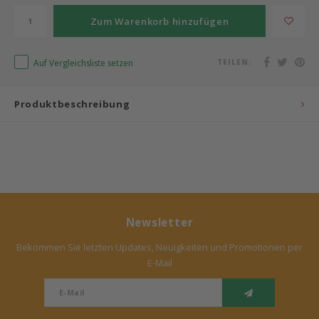
Zum Warenkorb hinzufügen
Bermbach Handcrafted
Müller Möbelwerkstätten
Auf Vergleichsliste setzen
TEILEN:
Moizi
Produktbeschreibung
Lorena Canals
Träumeland
Sebra
Newsletter
FLEXA
Bekommen Sie letzten Updates, Neuigkeiten und Promotionen per
E-Mail
KAS Kopenhagen