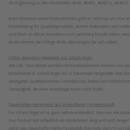
Als Ergänzung zu den Hochbetten 4640, 46401, 46402 u. 464021
Beim Einrichten eines Kinderzimmers geht es nicht nur um eine 
Entscheidung für Qualitätsprodukte, sichere Materialien und solid
und Eltern an dieser Investition noch jahrelang Freude haben werd
Kinderzimmer die richtige Wahl. überzeugen Sie sich selbst.
Echtes dänisches Handwerk von Schack Engel
Alle Life Time-Möbel werden mit handwerklichem Können von den
Möbelfabrik M. Schack Engel A/S in Dänemark hergestellt. Seit üb
strengsten Qualitätsnormen Schreibtische, Betten und Schlafzim
Genauigkeit, die man heutzutage kaum noch findet.
Dauerhaftes Kiefernholz aus kontrollierter Forstwirtschaft
Für Schack Engel ist es ganz selbstverständlich, dass nur mit daue
Das Produkt soll schließlich ein Kinderleben lang und noch länger
daher aus dauerhafter Kiefer hergestellt. Das Holz stammt aus kontr