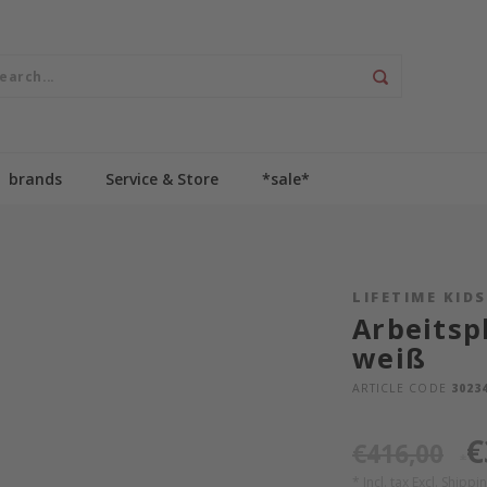
brands
Service & Store
*sale*
LIFETIME KID
Arbeitsp
weiß
ARTICLE CODE
30234
€
€416,00
*
* Incl. tax Excl.
Shippin