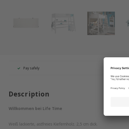
Pay safely
+49 260
Description
Willkommen bei Life Time
Weiß lackierte, astfreies Kiefernholz. 2,5 cm dick.