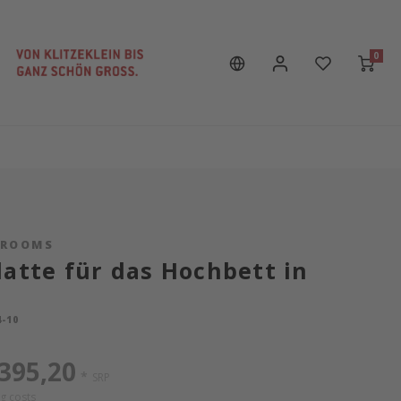
0
SROOMS
latte für das Hochbett in
-10
395,20
*
SRP
g costs