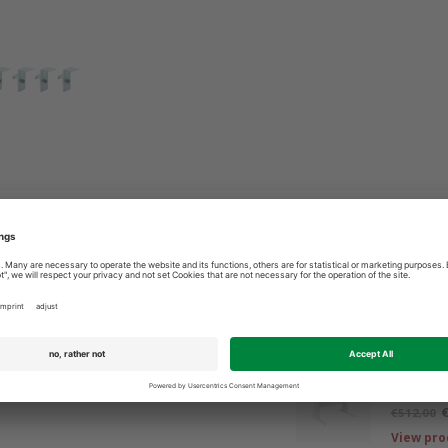
3 9365400
Best price guarantee
Related pro
Height 
adjusta
€
€512,00
View pro