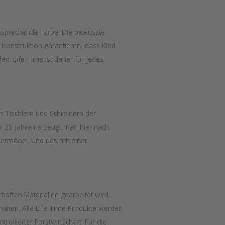
ansprechende Farbe. Die bewusste
e Konstruktion garantieren, dass Kind
en. Life Time ist daher für jedes
 Tischlern und Schreinern der
er 25 Jahren erzeugt man hier nach
mermöbel. Und das mit einer
rhaften Materialien gearbeitet wird.
 halten. Alle Life Time Produkte werden
ollierter Forstwirtschaft. Für die