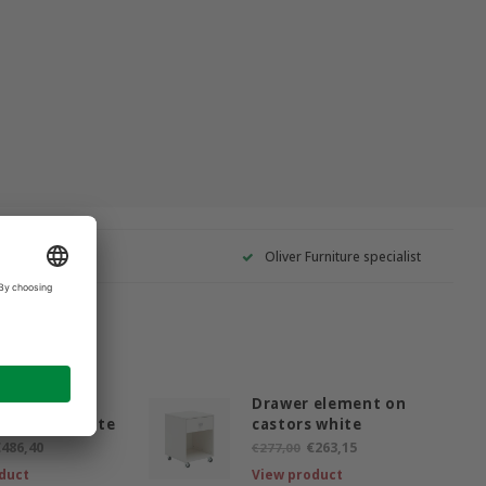
Oliver Furniture specialist
ducts
and slanted
Drawer element on
ble desk white
castors white
486,40
€263,15
€277,00
duct
View product