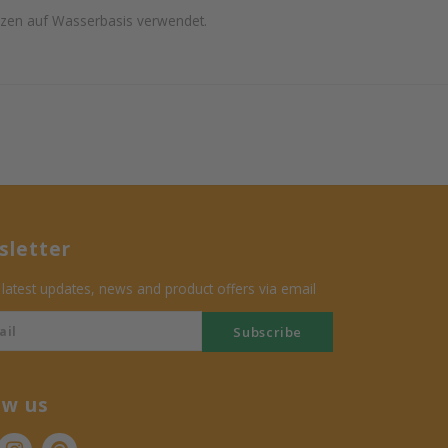
zen auf Wasserbasis verwendet.
letter
 latest updates, news and product offers via email
Subscribe
ow us